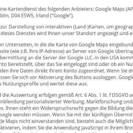
ine-Kartendienst des folgenden Anbieters: Google Maps (API
lin, D04 E5W5, Irland (“Google”).
zur Darstellung von interaktiven (Land-)Karten, um geograp
 dieses Dienstes wird Ihnen unser Standort angezeigt und ei
en Unterseiten, in die die Karte von Google Maps eingebun
ite (wie z.B. Ihre IP-Adresse) an Server von Google übertr
Übermittlung an die Server der Google LLC. in den USA kom
to bereitstellt, über das Sie eingeloggt sind oder ob ein N
rden Ihre Daten direkt Ihrem Konto zugeordnet. Wenn Sie d
sen Sie sich vor Aktivierung des Buttons ausloggen. Google
ls Nutzungsprofile und wertet diese aus.
die Auswertung erfolgen gemäß Art. 6 Abs. 1 lit. f DSGVO a
Einblendung personalisierter Werbung, Marktforschung und
. Ihnen steht ein Widerspruchsrecht gegen die Bildung dies
oogle wenden müssen. Wenn Sie mit der künftigen Übermitt
 Maps nicht einverstanden sind, besteht auch die Möglich
ktivieren, indem Sie die Anwendung JavaScript in Ihrem B