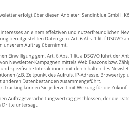
sletter erfolgt über diesen Anbieter: Sendinblue GmbH, Köp
 Interesses an einem effektiven und nutzerfreundlichen Ne
ng bereitgestellten Daten gem. Art. 6 Abs. 1 lit. f DSGVO a
in unserem Auftrag übernimmt.
hen Einwilligung gem. Art. 6 Abs. 1 lit. a DSGVO führt der A
g von Newsletter-Kampagnen mittels Web Beacons bzw. Zählp
 und spezifische Interaktionen mit den Inhalten des Newsl
ionen (z.B. Zeitpunkt des Aufrufs, IP-Adresse, Browsertyp
mit anderen Datenbeständen zusammengeführt.
r-Tracking können Sie jederzeit mit Wirkung für die Zukunft
nen Auftragsverarbeitungsvertrag geschlossen, der die Da
 Dritte untersagt.