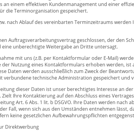
es an einem effektiven Kundenmanagement und einer effiz
für die Terminorganisation gespeichert.
w. nach Ablauf des vereinbarten Terminzeitraums werden 
nen Auftragsverarbeitungsvertrag geschlossen, der den Sch
d eine unberechtigte Weitergabe an Dritte untersagt.
ahme mit uns (z.B. per Kontaktformular oder E-Mail) wer
e der Nutzung eines Kontaktformulars erhoben werden, ist 
iese Daten werden ausschließlich zum Zweck der Beantwortun
t verbundene technische Administration gespeichert und 
eitung dieser Daten ist unser berechtigtes Interesse an de
. Zielt Ihre Kontaktierung auf den Abschluss eines Vertrages 
eitung Art. 6 Abs. 1 lit. b DSGVO. Ihre Daten werden nach 
st der Fall, wenn sich aus den Umständen entnehmen lässt, d
ofern keine gesetzlichen Aufbewahrungspflichten entgegens
ur Direktwerbung