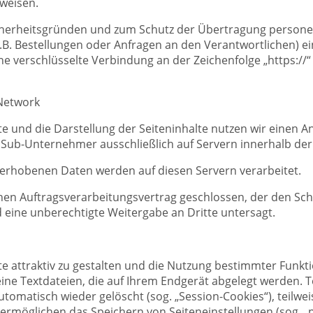
weisen.
icherheitsgründen und zum Schutz der Übertragung perso
z.B. Bestellungen oder Anfragen an den Verantwortlichen) ei
ne verschlüsselte Verbindung an der Zeichenfolge „https://
-Network
e und die Darstellung der Seiteninhalte nutzen wir einen An
 Sub-Unternehmer ausschließlich auf Servern innerhalb der
 erhobenen Daten werden auf diesen Servern verarbeitet.
nen Auftragsverarbeitungsvertrag geschlossen, der den Sch
d eine unberechtigte Weitergabe an Dritte untersagt.
 attraktiv zu gestalten und die Nutzung bestimmter Funkt
eine Textdateien, die auf Ihrem Endgerät abgelegt werden. 
tomatisch wieder gelöscht (sog. „Session-Cookies“), teilwei
ermöglichen das Speichern von Seiteneinstellungen (sog. „p