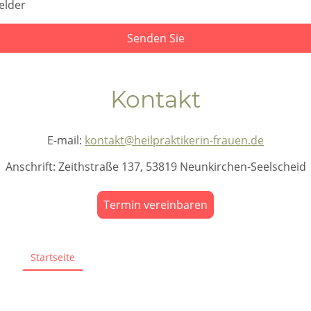
elder
Senden Sie
Kontakt
E-mail:
kontakt@heilpraktikerin-frauen.de
Anschrift: Zeithstraße 137, 53819 Neunkirchen-Seelscheid
Termin vereinbaren
Startseite
Impressum
Datenschutzerklärung
©Christina Frauen. Alle Rechte vorbehalten.